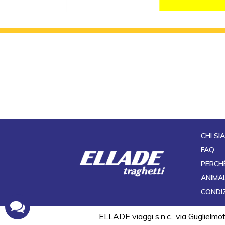
CHI SI
FAQ
PERCH
ANIMAL
CONDIZ
ELLADE viaggi s.n.c., via Guglielm