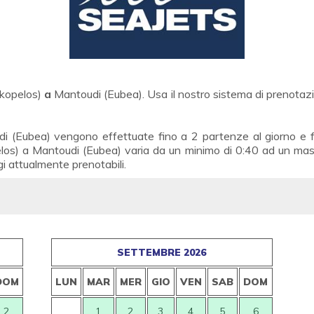
Skopelos)
a
Mantoudi (Eubea). Usa il nostro sistema di prenotazione
di (Eubea) vengono effettuate fino a 2 partenze al giorno e f
los) a Mantoudi (Eubea) varia da un minimo di 0:40 ad un mass
ggi attualmente prenotabili.
SETTEMBRE 2026
DOM
LUN
MAR
MER
GIO
VEN
SAB
DOM
2
1
2
3
4
5
6