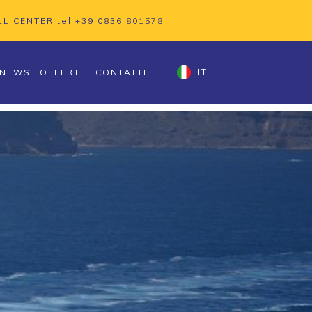
LL CENTER tel
+39 0836 801578
NEWS
OFFERTE
CONTATTI
IT