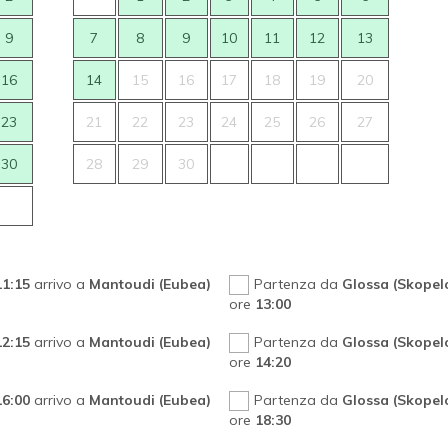
9
7
8
9
10
11
12
13
16
14
15
16
17
18
19
20
23
21
22
23
24
25
26
27
30
28
29
30
11:15
arrivo a
Mantoudi (Eubea)
Partenza da
Glossa (Skopel
ore
13:00
12:15
arrivo a
Mantoudi (Eubea)
Partenza da
Glossa (Skopel
ore
14:20
16:00
arrivo a
Mantoudi (Eubea)
Partenza da
Glossa (Skopel
ore
18:30