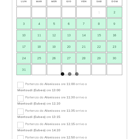
LUN
MAR
MER
GIO
VEN
SAB
DOM
LUN
1
2
3
4
5
6
7
8
9
7
10
11
12
13
14
15
16
14
17
18
19
20
21
22
23
21
24
25
26
27
28
29
30
28
31
Partenza da
Alonissos
ore
11:00
arrivo a
Mantoudi (Eubea)
ore
13:00
Partenza da
Alonissos
ore
11:30
arrivo a
Mantoudi (Eubea)
ore
12:20
Partenza da
Alonissos
ore
11:35
arrivo a
Mantoudi (Eubea)
ore
13:15
Partenza da
Alonissos
ore
12:15
arrivo a
Mantoudi (Eubea)
ore
14:20
Partenza da
Alonissos
ore
12:50
arrivo a