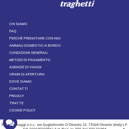
CHI SIAMO
FAQ
PERCHÈ PRENOTARE CON NOI
ANIMALI DOMESTICI A BORDO
CONDIZIONI GENERALI
METODI DI PAGAMENTO
AGENZIE DI VIAGGI
ORARI DI APERTURA
DOVE SIAMO
CONTATTI
PRIVACY
TRATTE
COOKIE POLICY
ELLADE viaggi s.n.c., via Guglielmotto D'Otranto 32, 73028 Otranto (Italy) | P.
IVA 02018020756 | Aut. Reg. nr. 666 del 30/12/1994