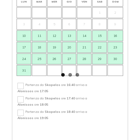
LUN
MAR
MER
GIO
VEN
SAB
DOM
LUN
1
2
3
4
5
6
7
8
9
7
10
11
12
13
14
15
16
14
17
18
19
20
21
22
23
21
24
25
26
27
28
29
30
28
31
Partenza da
Skopelos
ore
16:40
arrivo a
Alonissos
ore
17:05
Partenza da
Skopelos
ore
17:40
arrivo a
Alonissos
ore
18:05
Partenza da
Skopelos
ore
18:40
arrivo a
Alonissos
ore
19:05