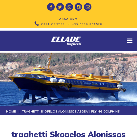
AREA ADV
CALL CENTER tel
+39 0836 801578
HOME
TRAGHETTI SKOPELOS ALONISSOS AEGEAN FLYING DOLPHINS
traghetti Skopelos Alonissos