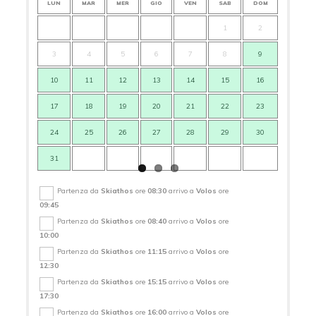
LUN
MAR
MER
GIO
VEN
SAB
DOM
LUN
1
2
3
4
5
6
7
8
9
7
10
11
12
13
14
15
16
14
17
18
19
20
21
22
23
21
24
25
26
27
28
29
30
28
31
Partenza da
Skiathos
ore
08:30
arrivo a
Volos
ore
09:45
Partenza da
Skiathos
ore
08:40
arrivo a
Volos
ore
10:00
Partenza da
Skiathos
ore
11:15
arrivo a
Volos
ore
12:30
Partenza da
Skiathos
ore
15:15
arrivo a
Volos
ore
17:30
Partenza da
Skiathos
ore
16:00
arrivo a
Volos
ore