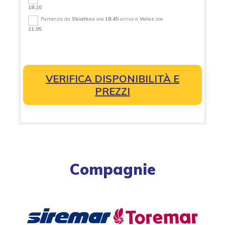
18:20
Partenza da
Skiathos
ore
18:45
arrivo a
Volos
ore
21:05
VERIFICA DISPONIBILITÀ E
PREZZI
Compagnie