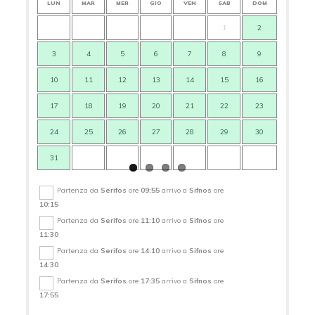
LUN
MAR
MER
GIO
VEN
SAB
DOM
LUN
1
2
3
4
5
6
7
8
9
7
10
11
12
13
14
15
16
14
17
18
19
20
21
22
23
21
24
25
26
27
28
29
30
28
31
Partenza da
Serifos
ore
09:55
arrivo a
Sifnos
ore
10:15
Partenza da
Serifos
ore
11:10
arrivo a
Sifnos
ore
11:30
Partenza da
Serifos
ore
14:10
arrivo a
Sifnos
ore
14:30
Partenza da
Serifos
ore
17:35
arrivo a
Sifnos
ore
17:55