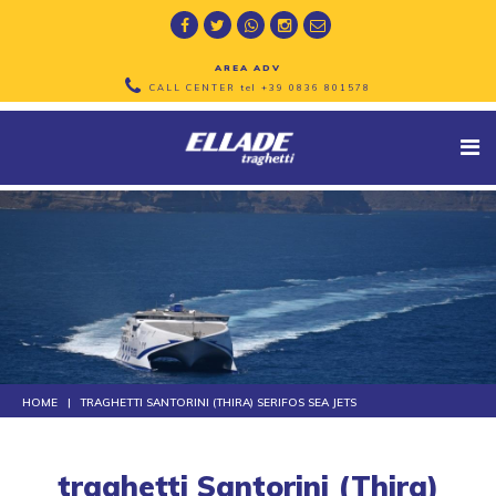
AREA ADV
CALL CENTER tel
+39 0836 801578
HOME
TRAGHETTI SANTORINI (THIRA) SERIFOS SEA JETS
traghetti Santorini (Thira)