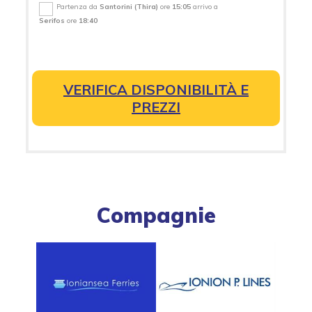
Partenza da
Santorini (Thira)
ore
15:05
arrivo a
Serifos
ore
18:40
VERIFICA DISPONIBILITÀ E
PREZZI
Compagnie