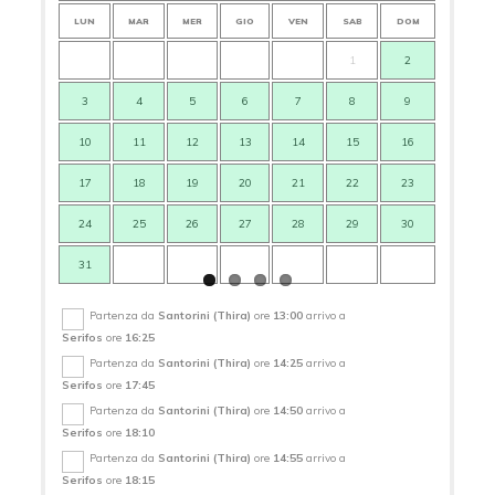
LUN
MAR
MER
GIO
VEN
SAB
DOM
LUN
1
2
3
4
5
6
7
8
9
7
10
11
12
13
14
15
16
14
17
18
19
20
21
22
23
21
24
25
26
27
28
29
30
28
31
Partenza da
Santorini (Thira)
ore
13:00
arrivo a
Serifos
ore
16:25
Partenza da
Santorini (Thira)
ore
14:25
arrivo a
Serifos
ore
17:45
Partenza da
Santorini (Thira)
ore
14:50
arrivo a
Serifos
ore
18:10
Partenza da
Santorini (Thira)
ore
14:55
arrivo a
Serifos
ore
18:15