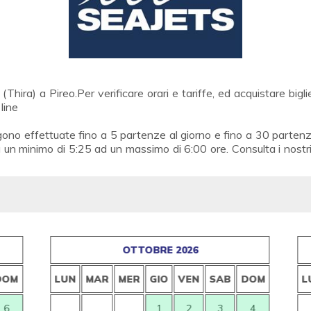
(Thira) a Pireo.Per verificare orari e tariffe, ed acquistare big
line
gono effettuate fino a 5 partenze al giorno e fino a 30 partenz
 un minimo di 5:25 ad un massimo di 6:00 ore. Consulta i nostri 
OTTOBRE 2026
DOM
LUN
MAR
MER
GIO
VEN
SAB
DOM
L
6
1
2
3
4