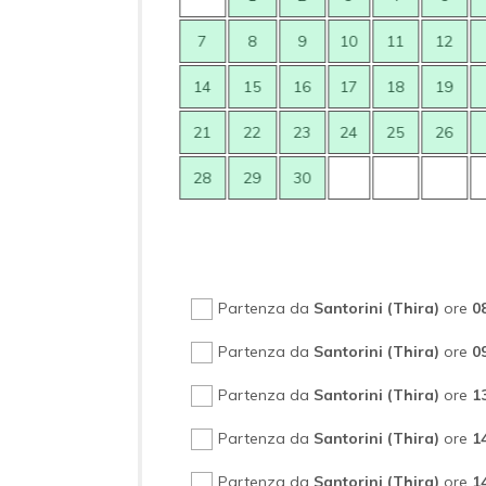
7
8
9
7
8
9
10
11
12
14
15
16
14
15
16
17
18
19
21
22
23
21
22
23
24
25
26
28
29
30
28
29
30
Partenza da
Santorini (Thira)
ore
0
Partenza da
Santorini (Thira)
ore
0
Partenza da
Santorini (Thira)
ore
1
Partenza da
Santorini (Thira)
ore
1
Partenza da
Santorini (Thira)
ore
1