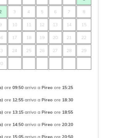
2
3
4
5
6
7
8
9
10
11
12
13
14
15
16
17
18
19
20
21
22
23
24
25
26
27
28
29
30
a)
ore
09:50
arrivo a
Pireo
ore
15:25
a)
ore
12:55
arrivo a
Pireo
ore
18:30
a)
ore
13:15
arrivo a
Pireo
ore
18:55
a)
ore
14:50
arrivo a
Pireo
ore
20:20
a)
ore
15:05
arrivo a
Pireo
ore
20:50