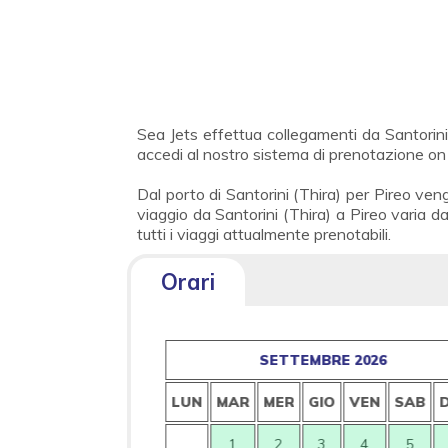
Sea Jets effettua collegamenti da Santorini 
accedi al nostro sistema di prenotazione on 
Dal porto di Santorini (Thira) per Pireo ven
viaggio da Santorini (Thira) a Pireo varia da
tutti i viaggi attualmente prenotabili.
Orari
26
SETTEMBRE 2026
VEN
SAB
DOM
LUN
MAR
MER
GIO
VEN
SAB
1
2
1
2
3
4
5