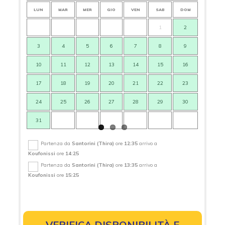
LUN
MAR
MER
GIO
VEN
SAB
DOM
LUN
1
2
3
4
5
6
7
8
9
7
10
11
12
13
14
15
16
14
17
18
19
20
21
22
23
21
24
25
26
27
28
29
30
28
31
Partenza da
Santorini (Thira)
ore
12:35
arrivo a
Koufonissi
ore
14:25
Partenza da
Santorini (Thira)
ore
13:35
arrivo a
Koufonissi
ore
15:25
VERIFICA DISPONIBILITÀ E