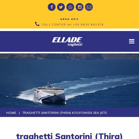
AREA ADV
CALL CENTER tel
+39 0836 801578
HOME
TRAGHETTI SANTORINI (THIRA) KOUFONISSI SEA JETS
traghetti Santorini (Thira)