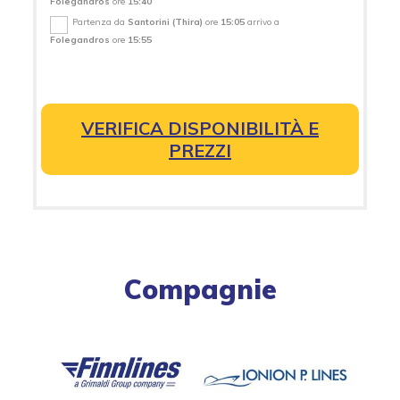
Folegandros
ore
15:40
Partenza da
Santorini (Thira)
ore
15:05
arrivo a
Folegandros
ore
15:55
VERIFICA DISPONIBILITÀ E
PREZZI
Compagnie