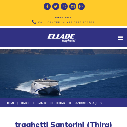
AREA ADV
CALL CENTER tel
+39 0836 801578
HOME
TRAGHETTI SANTORINI (THIRA) FOLEGANDROS SEA JETS
traghetti Santorini (Thira)