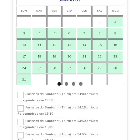
AGOSTO 2026
LUN
MAR
MER
GIO
VEN
SAB
DOM
LUN
1
2
3
4
5
6
7
8
9
7
10
11
12
13
14
15
16
14
17
18
19
20
21
22
23
21
24
25
26
27
28
29
30
28
31
Partenza da
Santorini (Thira)
ore
13:00
arrivo a
Folegandros
ore
13:50
Partenza da
Santorini (Thira)
ore
14:25
arrivo a
Folegandros
ore
15:10
Partenza da
Santorini (Thira)
ore
14:50
arrivo a
Folegandros
ore
15:35
Partenza da
Santorini (Thira)
ore
14:55
arrivo a