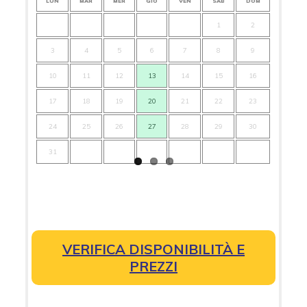
LUN
MAR
MER
GIO
VEN
SAB
DOM
LUN
1
2
3
4
5
6
7
8
9
7
10
11
12
13
14
15
16
14
17
18
19
20
21
22
23
21
24
25
26
27
28
29
30
28
31
VERIFICA DISPONIBILITÀ E
PREZZI