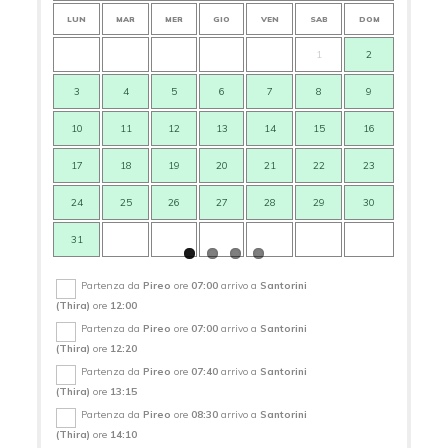
LUN
MAR
MER
GIO
VEN
SAB
DOM
LUN
1
2
3
4
5
6
7
8
9
7
10
11
12
13
14
15
16
14
17
18
19
20
21
22
23
21
24
25
26
27
28
29
30
28
31
Partenza da
Pireo
ore
07:00
arrivo a
Santorini
(Thira)
ore
12:00
Partenza da
Pireo
ore
07:00
arrivo a
Santorini
(Thira)
ore
12:20
Partenza da
Pireo
ore
07:40
arrivo a
Santorini
(Thira)
ore
13:15
Partenza da
Pireo
ore
08:30
arrivo a
Santorini
(Thira)
ore
14:10