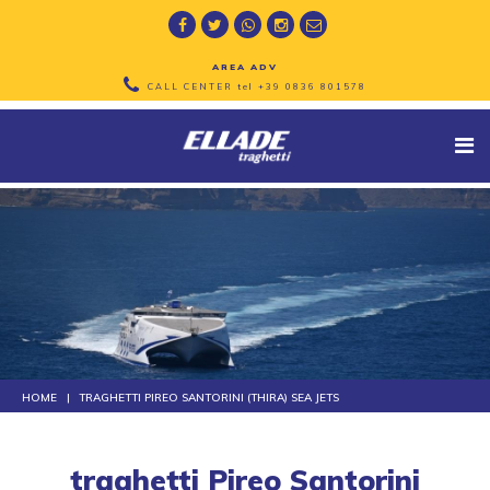
AREA ADV
CALL CENTER tel
+39 0836 801578
HOME
TRAGHETTI PIREO SANTORINI (THIRA) SEA JETS
traghetti Pireo Santorini