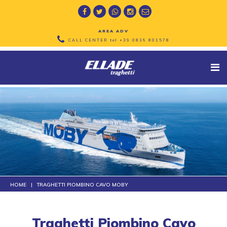
AREA ADV
CALL CENTER tel
+39 0836 801578
HOME
TRAGHETTI PIOMBINO CAVO MOBY
Traghetti Piombino Cavo