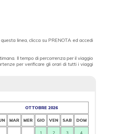
per questa linea, clicca su PRENOTA ed accedi
mana. Il tempo di percorrenza per il viaggio
ze per verificare gli orari di tutti i viaggi
OTTOBRE 2026
UN
MAR
MER
GIO
VEN
SAB
DOM
1
2
3
4