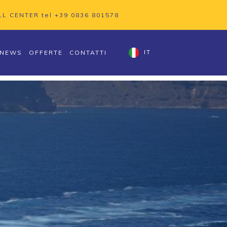
LL CENTER tel
+39 0836 801578
NEWS
OFFERTE
CONTATTI
IT