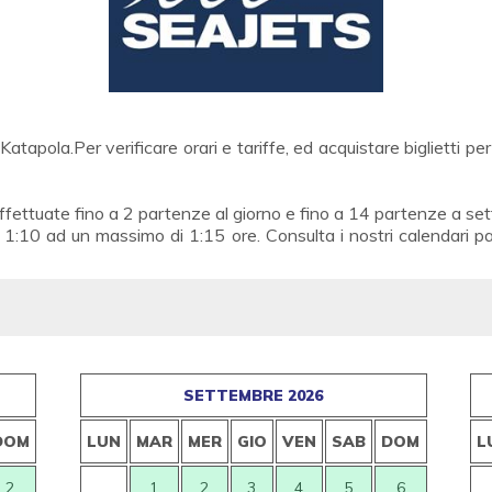
tapola.Per verificare orari e tariffe, ed acquistare biglietti 
ettuate fino a 2 partenze al giorno e fino a 14 partenze a setti
10 ad un massimo di 1:15 ore. Consulta i nostri calendari parten
SETTEMBRE 2026
DOM
LUN
MAR
MER
GIO
VEN
SAB
DOM
L
2
1
2
3
4
5
6