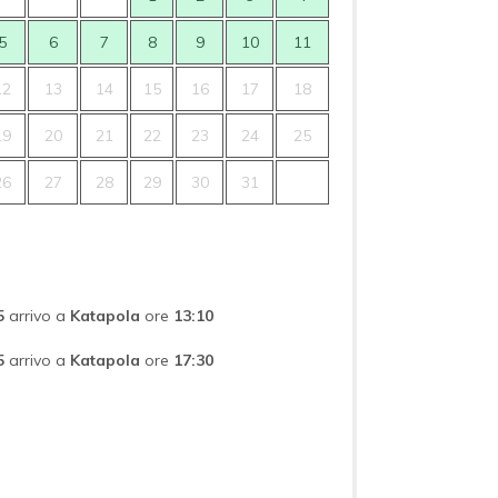
5
6
7
8
9
10
11
12
13
14
15
16
17
18
19
20
21
22
23
24
25
26
27
28
29
30
31
5
arrivo a
Katapola
ore
13:10
5
arrivo a
Katapola
ore
17:30