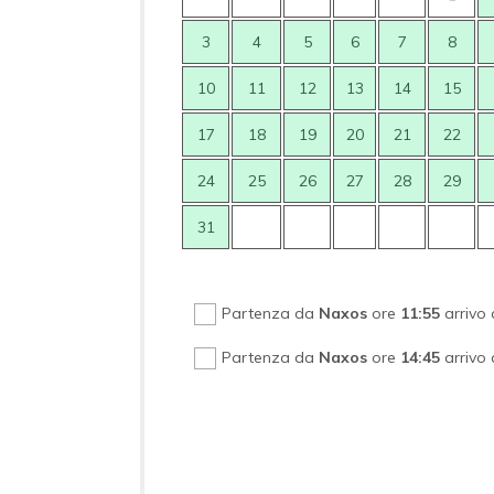
3
4
5
6
7
8
10
11
12
13
14
15
17
18
19
20
21
22
24
25
26
27
28
29
31
Partenza da
Naxos
ore
11:55
arrivo
Partenza da
Naxos
ore
14:45
arrivo