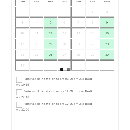
LUN
MAR
MER
GIO
VEN
SAB
DOM
LUN
1
2
3
4
5
6
7
8
9
7
10
11
12
13
14
15
16
14
17
18
19
20
21
22
23
21
24
25
26
27
28
29
30
28
31
Partenza da
Kastelorizo
ore
06:00
arrivo a
Rodi
ore
10:55
Partenza da
Kastelorizo
ore
12:05
arrivo a
Rodi
ore
22:40
Partenza da
Kastelorizo
ore
17:05
arrivo a
Rodi
ore
22:00