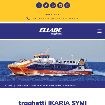
AREA ADV
CALL CENTER tel
+39 0836 801578
HOME
TRAGHETTI IKARIA SYMI DODEKANISOS SEAWAYS
traghetti IKARIA SYMI