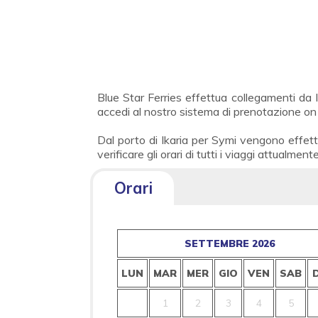
Blue Star Ferries effettua collegamenti da 
accedi al nostro sistema di prenotazione on 
Dal porto di Ikaria per Symi vengono effett
verificare gli orari di tutti i viaggi attualment
Orari
SETTEMBRE 2026
LUN
MAR
MER
GIO
VEN
SAB
1
2
3
4
5