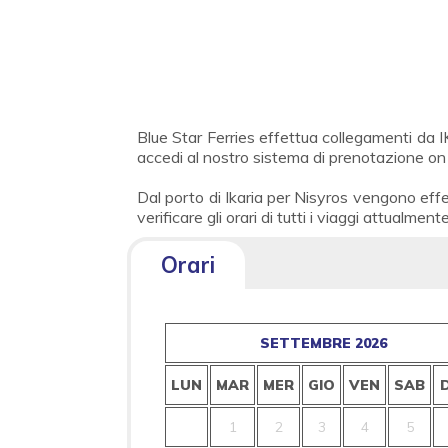
Blue Star Ferries effettua collegamenti da I
accedi al nostro sistema di prenotazione on 
Dal porto di Ikaria per Nisyros vengono effe
verificare gli orari di tutti i viaggi attualment
Orari
SETTEMBRE 2026
LUN
MAR
MER
GIO
VEN
SAB
1
2
3
4
5