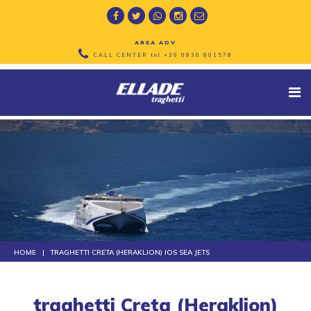
AREA ADV
CALL CENTER tel
+39 0836 801578
HOME
TRAGHETTI CRETA (HERAKLION) IOS SEA JETS
traghetti Creta (Heraklion)