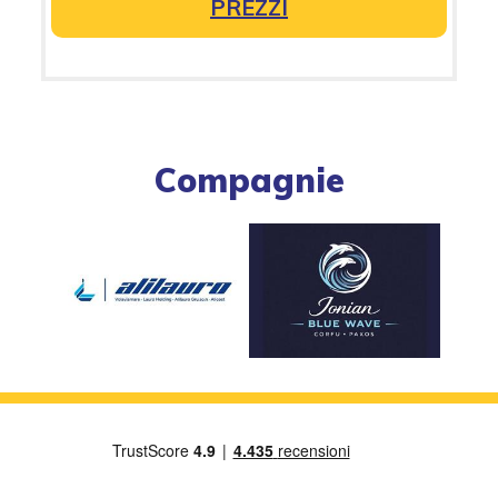
PREZZI
Compagnie