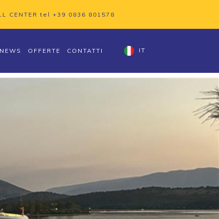
LL CENTER tel
+39 0836 801578
NEWS
OFFERTE
CONTATTI
IT