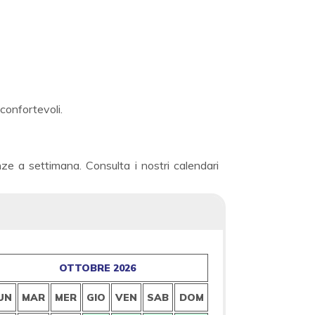
confortevoli.
e a settimana. Consulta i nostri calendari
OTTOBRE 2026
N
UN
MAR
MER
GIO
VEN
SAB
DOM
LUN
MAR
M