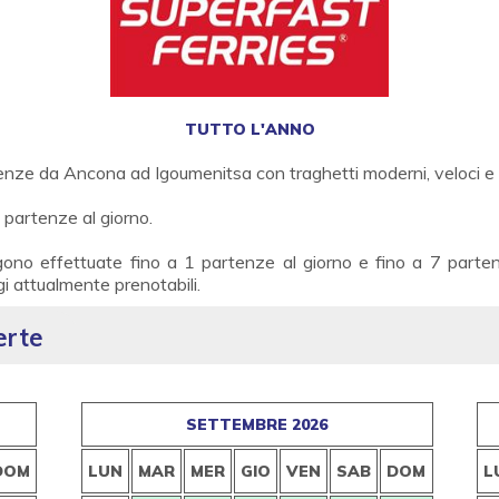
TUTTO L'ANNO
tenze da Ancona ad Igoumenitsa con traghetti moderni, veloci e 
ue partenze al giorno.
no effettuate fino a 1 partenze al giorno e fino a 7 partenz
ggi attualmente prenotabili.
erte
SETTEMBRE 2026
DOM
LUN
MAR
MER
GIO
VEN
SAB
DOM
L