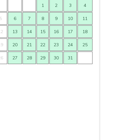
1
2
3
4
5
6
7
8
9
10
11
2
3
12
13
14
15
16
17
18
9
10
19
20
21
22
23
24
25
16
17
26
27
28
29
30
31
23
24
30