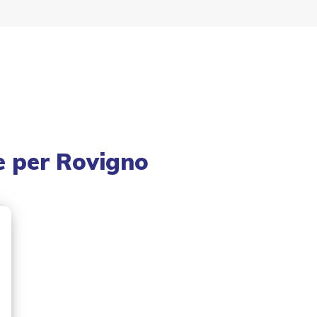
e
per
Rovigno