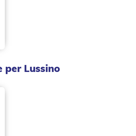
e
per
Lussino