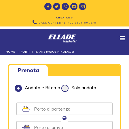
AREA ADV
CALL CENTER tel
+39 0836 801578
HOME
PORTI
ZANTE (AGIOS NIKOLAOS)
Prenota
Andata e Ritorno
Solo andata