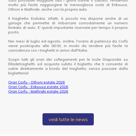
sarà possibile viaggiare tutti i giorni tranne il sabato, rendendo
molto più facile raggiungere le meravigliose isole di Erikousa,
Othoni e Mathraki, anche con la propria auto.
Il traghetto Evdokia, infatti, è piccolo ma dispone anche di un
garage che permette di imbarcare comodamente un numero
limitato di auto. E' quindi importante riservare per tempo il proprio
posto.
Nei mesi di luglio ed agosto, inoltre, l'orario di partenza da Corfù
viene posticipato alle 08.00, in modo da rendere più facile la
coincidenza con i traghetti in arrivo dall'Italia.
Scopri tutti gli orari dei collegamenti per le Isole Diapondie su
Elladetraghetti, ed acquista subito il biglietto che ti consente di
salire direttamente a bordo del traghetto, senza passare dalla
biglietteria!
Orari Corfu - Othoni estate 2026
Orari Corfu - Erikousa estate 2026
Orari Corfu - Mathraki estate 2026
.
vedi tutte le news