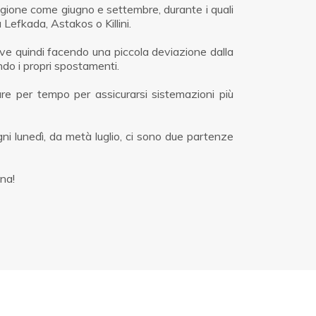
tagione come giugno e settembre, durante i quali
Lefkada, Astakos o Killini.
ave quindi facendo una piccola deviazione dalla
ndo i propri spostamenti.
tare per tempo per assicurarsi sistemazioni più
gni lunedì, da metà luglio, ci sono due partenze
bina!