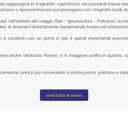
e da raggiungere in traghetto, soprattutto nei periodi di bassa s
asso o Igoumenitsa per poi proseguire con i traghetti locali da 
st nell'ambito del viaggio Bari - Igoumenitsa - Patrasso, la n
Sami, di sbarcarvi direttamente risparmiando tempo ed ottimizza
ssi e condivisi con un porto in più: è quindi importante preno
 opera anche Ventouris Ferries, vi è maggiore scelta in quanto, o
elocemente i prezzi più convenienti in posto ponte, poltrona e ca
vedi tutte le news