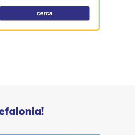
cerca
Cefalonia!