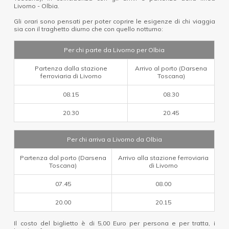
Livorno - Olbia.
Gli orari sono pensati per poter coprire le esigenze di chi viaggia
sia con il traghetto diurno che con quello notturno:
Per chi parte da Livorno per Olbia
Partenza dalla stazione
Arrivo al porto (Darsena
ferroviaria di Livorno
Toscana)
08.15
08.30
20.30
20.45
Per chi arriva a Livorno da Olbia
Partenza dal porto (Darsena
Arrivo alla stazione ferroviaria
Toscana)
di Livorno
07.45
08.00
20.00
20.15
Il costo del biglietto è di 5,00 Euro per persona e per tratta, i