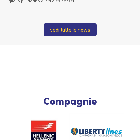
quello più adatto alle tue esigenze!
.
vedi tutte le news
Compagnie