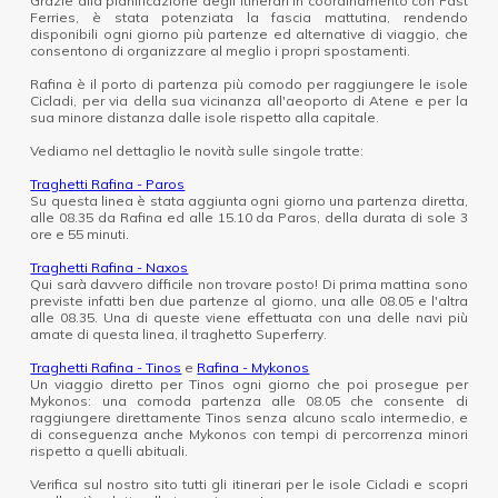
Grazie alla pianificazione degli itinerari in coordinamento con Fast
Ferries, è stata potenziata la fascia mattutina, rendendo
disponibili ogni giorno più partenze ed alternative di viaggio, che
consentono di organizzare al meglio i propri spostamenti.
Rafina è il porto di partenza più comodo per raggiungere le isole
Cicladi, per via della sua vicinanza all'aeoporto di Atene e per la
sua minore distanza dalle isole rispetto alla capitale.
Vediamo nel dettaglio le novità sulle singole tratte:
Traghetti Rafina - Paros
Su questa linea è stata aggiunta ogni giorno una partenza diretta,
alle 08.35 da Rafina ed alle 15.10 da Paros, della durata di sole 3
ore e 55 minuti.
Traghetti Rafina - Naxos
Qui sarà davvero difficile non trovare posto! Di prima mattina sono
previste infatti ben due partenze al giorno, una alle 08.05 e l'altra
alle 08.35. Una di queste viene effettuata con una delle navi più
amate di questa linea, il traghetto Superferry.
Traghetti Rafina - Tinos
e
Rafina - Mykonos
Un viaggio diretto per Tinos ogni giorno che poi prosegue per
Mykonos: una comoda partenza alle 08.05 che consente di
raggiungere direttamente Tinos senza alcuno scalo intermedio, e
di conseguenza anche Mykonos con tempi di percorrenza minori
rispetto a quelli abituali.
Verifica sul nostro sito tutti gli itinerari per le isole Cicladi e scopri