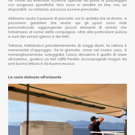
far fronte ad eventuali richieste speciali da parte di passeggeri
con esigenze specifiche. Non sono in vendita on line, ma, se
disponibili, su richiesta, possono essere prenotate.
Abbiamo avuto il piacere di provarle, sia in andata che al ritorno, e
possiamo garantire che anche qui gli spazi sono stati
personalizzati, aggiungendo piccoli elementi di arredo che
richiamano al nome della compagnia, oltre alla particolare pulizia
e cura dei servizi igienici e dei letti.
Tuttavia, trattandosi prevalentemente di viaggi diurni, la cabina è
meramente d’appoggio. Se la giornata, come nel nostro caso, è
meravigliosamente soleggiata, l’unico desiderio è quello di stare
all’esterno, godersi un bel caffè freddo accompagnati magari da
una buona lettura e da buona musica.
La costa dalmata all'orizzonte