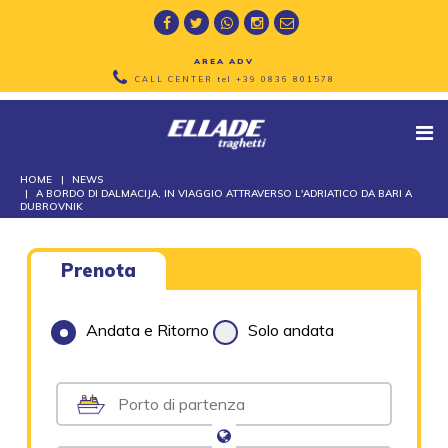
AREA ADV
CALL CENTER tel
+39 0836 801578
HOME
NEWS
A BORDO DI DALMACIJA, IN VIAGGIO ATTRAVERSO L'ADRIATICO DA BARI A
DUBROVNIK
Prenota
Andata e Ritorno
Solo andata