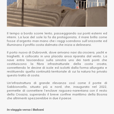
Il tempo a bordo scorre lento, passeggiando sui ponti esterni ed
interni. La luce del sole la fa da protagonista, il mare brilla come
fosse d’argento man mano che i raggi scendono sull’orizzonte ed
illuminano il profilo costa dalmata che inizia a delinearsi.
Il porto nuovo di Dubrovnik, dove arrivano navi da crociera, yacht e
traghetti, è collocato in una placida ansa riparata dal vento. La
nave entra lasciandosi sulla sinistra uno dei tanti ponti che
costituiscono la fibra infrastrutturale della costa croata,
connettendo le decine di isole ed isolotti dalla forma allungata e
restituendo quella continuità territoriale di cui la natura ha privato
questo tratto di costa.
Un'infrastruttura di grande rilevanza così come il ponte di
Sabbioncello, situato più a nord, che, inaugurato nel 2022,
permette di connettere l’enclave raguseo-narentana con il resto
della Croazia, superando il breve confine marittimo della Bosnia
che altrimenti spezzerebbe in due il paese.
In viaggio verso i Balcani