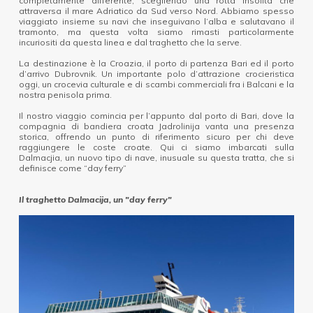
completamente differente, scegliendo una rotta insolita che
attraversa il mare Adriatico da Sud verso Nord. Abbiamo spesso
viaggiato insieme su navi che inseguivano l’alba e salutavano il
tramonto, ma questa volta siamo rimasti particolarmente
incuriositi da questa linea e dal traghetto che la serve.
La destinazione è la Croazia, il porto di partenza Bari ed il porto
d’arrivo Dubrovnik. Un importante polo d’attrazione crocieristica
oggi, un crocevia culturale e di scambi commerciali fra i Balcani e la
nostra penisola prima.
Il nostro viaggio comincia per l’appunto dal porto di Bari, dove la
compagnia di bandiera croata Jadrolinija vanta una presenza
storica, offrendo un punto di riferimento sicuro per chi deve
raggiungere le coste croate. Qui ci siamo imbarcati sulla
Dalmacjia, un nuovo tipo di nave, inusuale su questa tratta, che si
definisce come “day ferry”
Il traghetto Dalmacija, un "day ferry"