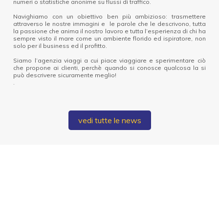
numeri o statistiche anonime su flussi di traffico.
Navighiamo con un obiettivo ben più ambizioso: trasmettere
attraverso le nostre immagini e le parole che le descrivono, tutta
la passione che anima il nostro lavoro e tutta l’esperienza di chi ha
sempre visto il mare come un ambiente florido ed ispiratore, non
solo per il business ed il profitto.
Siamo l’agenzia viaggi a cui piace viaggiare e sperimentare ciò
che propone ai clienti, perchè quando si conosce qualcosa la si
può descrivere sicuramente meglio!
.
vedi tutte le news