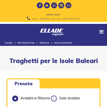
AREA ADV
CALL CENTER tel
+39 0836 801578
HOME
DESTINAZIONI
SPAGNA
ISOLE BALEARI
Traghetti per le Isole Baleari
Prenota
Andata e Ritorno
Solo andata