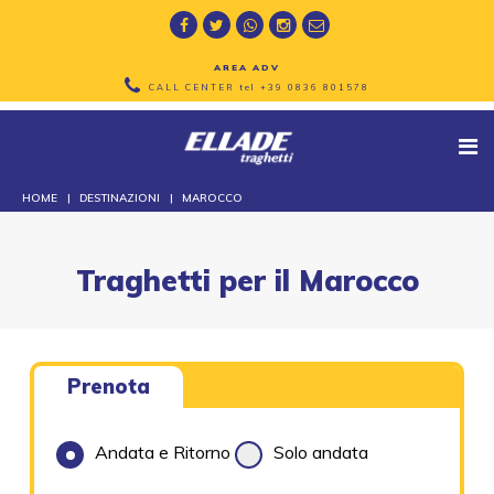
AREA ADV
CALL CENTER tel
+39 0836 801578
HOME
DESTINAZIONI
MAROCCO
Traghetti per il Marocco
Prenota
Andata e Ritorno
Solo andata