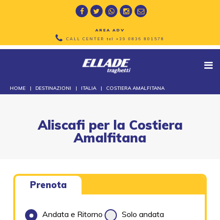
AREA ADV
CALL CENTER tel
+39 0836 801578
HOME
DESTINAZIONI
ITALIA
COSTIERA AMALFITANA
Aliscafi per la Costiera
Amalfitana
Prenota
Andata e Ritorno
Solo andata