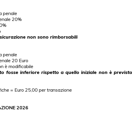
na penale
 penale 20%
50%
%
assicurazione non sono rimborsabili
na penale
penale 20 Euro
on è modificabile
tto fosse inferiore rispetto a quello iniziale non è previs
fiche = Euro 25,00 per transazione
AZIONE 2026