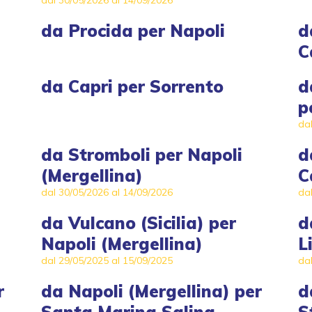
dal 30/05/2026 al 14/09/2026
da
Procida
per
Napoli
d
C
da
Capri
per
Sorrento
d
p
da
da
Stromboli
per
Napoli
d
(Mergellina)
C
dal 30/05/2026 al 14/09/2026
da
da
Vulcano (Sicilia)
per
d
Napoli (Mergellina)
L
dal 29/05/2025 al 15/09/2025
da
r
da
Napoli (Mergellina)
per
d