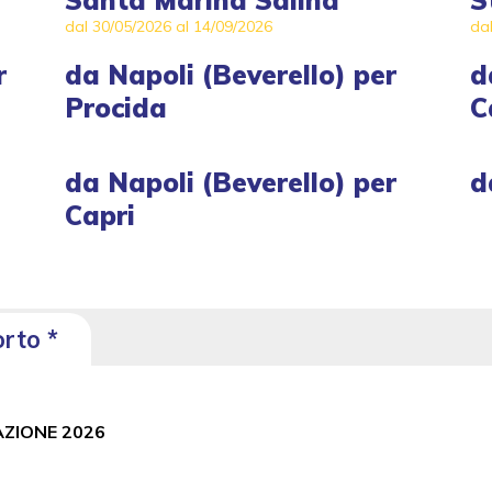
Santa Marina Salina
S
dal 30/05/2026 al 14/09/2026
da
r
da
Napoli (Beverello)
per
d
Procida
C
da
Napoli (Beverello)
per
d
Capri
orto *
AZIONE 2026