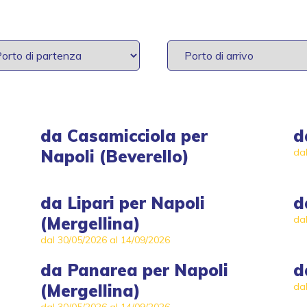
da
Casamicciola
per
d
Napoli (Beverello)
da
da
Lipari
per
Napoli
d
(Mergellina)
da
dal 30/05/2026 al 14/09/2026
da
Panarea
per
Napoli
d
(Mergellina)
da