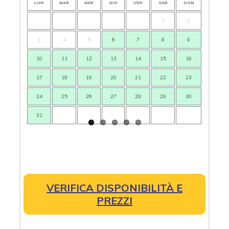
LUN
MAR
MER
GIO
VEN
SAB
DOM
LUN
1
2
3
4
5
6
7
8
9
7
10
11
12
13
14
15
16
14
17
18
19
20
21
22
23
21
24
25
26
27
28
29
30
28
31
VERIFICA DISPONIBILITÀ E
PREZZI