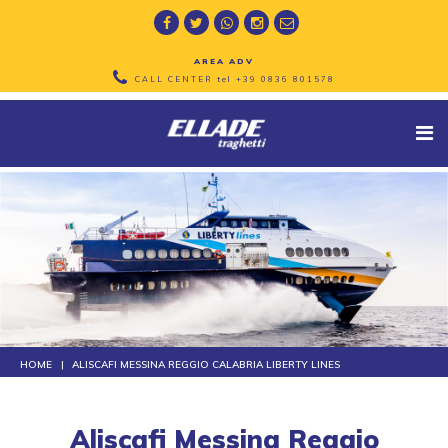
AREA ADV
CALL CENTER tel
+39 0836 801578
HOME
ALISCAFI MESSINA REGGIO CALABRIA LIBERTY LINES
Aliscafi Messina Reggio