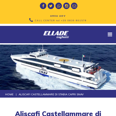
AREA ADV
CALL CENTER tel
+39 0836 801578
HOME
ALISCAFI CASTELLAMMARE DI STABIA CAPRI SNAV
Aliscafi Castellammare di