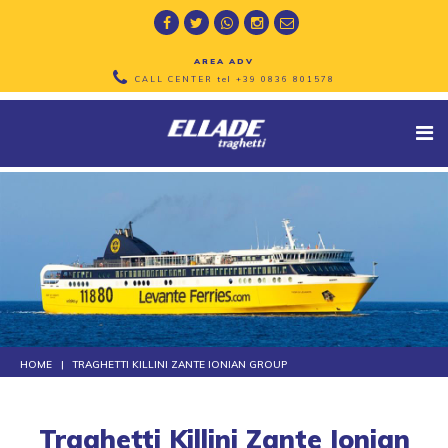
AREA ADV
CALL CENTER tel
+39 0836 801578
HOME
TRAGHETTI KILLINI ZANTE IONIAN GROUP
Traghetti Killini Zante Ionian