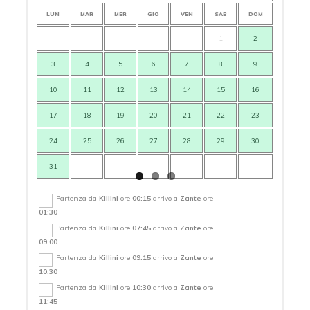
LUN
MAR
MER
GIO
VEN
SAB
DOM
LUN
1
2
3
4
5
6
7
8
9
7
10
11
12
13
14
15
16
14
17
18
19
20
21
22
23
21
24
25
26
27
28
29
30
28
31
Partenza da
Killini
ore
00:15
arrivo a
Zante
ore
01:30
Partenza da
Killini
ore
07:45
arrivo a
Zante
ore
09:00
Partenza da
Killini
ore
09:15
arrivo a
Zante
ore
10:30
Partenza da
Killini
ore
10:30
arrivo a
Zante
ore
11:45