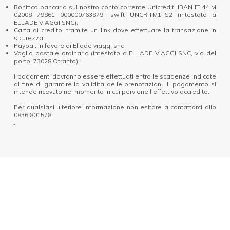
Bonifico bancario sul nostro conto corrente Unicredit, IBAN IT 44 M
02008 79861 000000763879, swift UNCRITM1TS2 (intestato a
ELLADE VIAGGI SNC);
Carta di credito, tramite un link dove effettuare la transazione in
sicurezza;
Paypal, in favore di Ellade viaggi snc
Vaglia postale ordinario (intestato a ELLADE VIAGGI SNC, via del
porto, 73028 Otranto);
I pagamenti dovranno essere effettuati entro le scadenze indicate
al fine di garantire la validità delle prenotazioni. Il pagamento si
intende ricevuto nel momento in cui perviene l'effettivo accredito.
Per qualsiasi ulteriore informazione non esitare a contattarci allo
0836 801578.
.