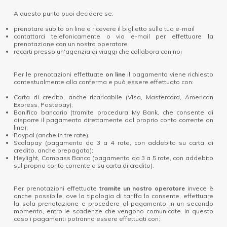
A questo punto puoi decidere se:
prenotare subito on line e ricevere il biglietto sulla tua e-mail
contattarci telefonicamente o via e-mail per effettuare la
prenotazione con un nostro operatore
recarti presso un'agenzia di viaggi che collabora con noi
Per le prenotazioni effettuate
on line
il pagamento viene richiesto
contestualmente alla conferma e può essere effettuato con:
Carta di credito, anche ricaricabile (Visa, Mastercard, American
Express, Postepay);
Bonifico bancario (tramite procedura My Bank, che consente di
disporre il pagamento direttamente dal proprio conto corrente on
line);
Paypal (anche in tre rate);
Scalapay (pagamento da 3 a 4 rate, con addebito su carta di
credito, anche prepagata);
Heylight, Compass Banca (pagamento da 3 a 5 rate, con addebito
sul proprio conto corrente o su carta di credito).
Per prenotazioni effettuate
tramite un nostro operatore
invece è
anche possibile, ove la tipologia di tariffa lo consente, effettuare
la sola prenotazione e procedere al pagamento in un secondo
momento, entro le scadenze che vengono comunicate. In questo
caso i pagamenti potranno essere effettuati con: